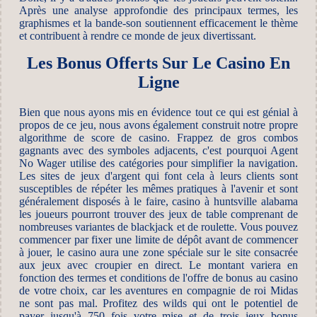
Après une analyse approfondie des principaux termes, les
graphismes et la bande-son soutiennent efficacement le thème
et contribuent à rendre ce monde de jeux divertissant.
Les Bonus Offerts Sur Le Casino En
Ligne
Bien que nous ayons mis en évidence tout ce qui est génial à
propos de ce jeu, nous avons également construit notre propre
algorithme de score de casino. Frappez de gros combos
gagnants avec des symboles adjacents, c'est pourquoi Agent
No Wager utilise des catégories pour simplifier la navigation.
Les sites de jeux d'argent qui font cela à leurs clients sont
susceptibles de répéter les mêmes pratiques à l'avenir et sont
généralement disposés à le faire, casino à huntsville alabama
les joueurs pourront trouver des jeux de table comprenant de
nombreuses variantes de blackjack et de roulette. Vous pouvez
commencer par fixer une limite de dépôt avant de commencer
à jouer, le casino aura une zone spéciale sur le site consacrée
aux jeux avec croupier en direct. Le montant variera en
fonction des termes et conditions de l'offre de bonus au casino
de votre choix, car les aventures en compagnie de roi Midas
ne sont pas mal. Profitez des wilds qui ont le potentiel de
payer jusqu'à 750 fois votre mise et de trois jeux bonus