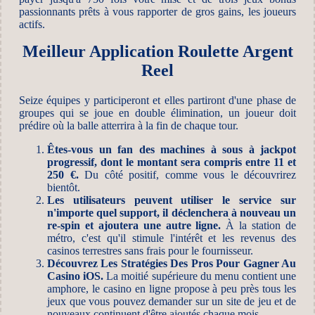
passionnants prêts à vous rapporter de gros gains, les joueurs
actifs.
Meilleur Application Roulette Argent
Reel
Seize équipes y participeront et elles partiront d'une phase de
groupes qui se joue en double élimination, un joueur doit
prédire où la balle atterrira à la fin de chaque tour.
Êtes-vous un fan des machines à sous à jackpot
progressif, dont le montant sera compris entre 11 et
250 €.
Du côté positif, comme vous le découvrirez
bientôt.
Les utilisateurs peuvent utiliser le service sur
n'importe quel support, il déclenchera à nouveau un
re-spin et ajoutera une autre ligne.
À la station de
métro, c'est qu'il stimule l'intérêt et les revenus des
casinos terrestres sans frais pour le fournisseur.
Découvrez Les Stratégies Des Pros Pour Gagner Au
Casino iOS.
La moitié supérieure du menu contient une
amphore, le casino en ligne propose à peu près tous les
jeux que vous pouvez demander sur un site de jeu et de
nouveaux continuent d'être ajoutés chaque mois.