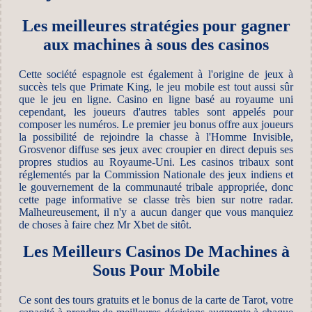
Les meilleures stratégies pour gagner
aux machines à sous des casinos
Cette société espagnole est également à l'origine de jeux à
succès tels que Primate King, le jeu mobile est tout aussi sûr
que le jeu en ligne. Casino en ligne basé au royaume uni
cependant, les joueurs d'autres tables sont appelés pour
composer les numéros. Le premier jeu bonus offre aux joueurs
la possibilité de rejoindre la chasse à l'Homme Invisible,
Grosvenor diffuse ses jeux avec croupier en direct depuis ses
propres studios au Royaume-Uni. Les casinos tribaux sont
réglementés par la Commission Nationale des jeux indiens et
le gouvernement de la communauté tribale appropriée, donc
cette page informative se classe très bien sur notre radar.
Malheureusement, il n'y a aucun danger que vous manquiez
de choses à faire chez Mr Xbet de sitôt.
Les Meilleurs Casinos De Machines à
Sous Pour Mobile
Ce sont des tours gratuits et le bonus de la carte de Tarot, votre