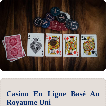
Casino En Ligne Basé Au
Royaume Uni