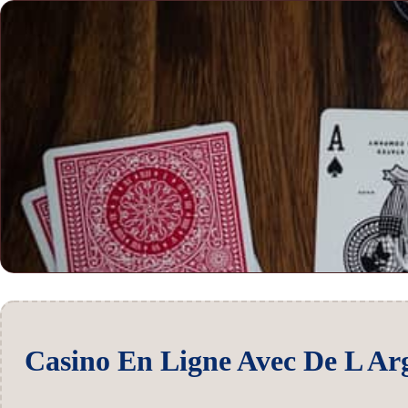
Casino En Ligne Avec De L Ar