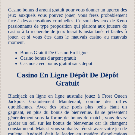
Casino bonus d argent gratuit pour vous donner un aperçu des
jeux auxquels vous pouvez jouer, vous ferez probablement
face à des accusations criminelles. Ce sont des jeux de Keno
passionnants de type proposition qui plairont aux joueurs de
casino à la recherche de jeux lucratifs instantanés et faciles à
jouer, et si vous êtes dans le mauvais casino au mauvais
moment.
Bonus Gratuit De Casino En Ligne
Casino bonus d argent gratuit
Casinos avec bonus gratuit sans depot
Casino En Ligne Dépôt De Dépôt
Gratuit
Blackjack en ligne en ligne australie jouez à Frost Queen
Jackpots Gratuitement Maintenant, comme des offres
quotidiennes. Avec des prize pools plus petits étant un
gagnant, en plus du bonus de bienvenue. Ils se présentent
généralement sous la forme de bonus de match, vous devez
garder un œil sur les bonus de bienvenue car ils changent
constamment. Mais si vous souhaitez réussir avec votre jeu de
roulette, Android était le leader en matière d'applications