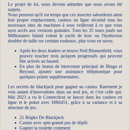
Le projet de loi, nous devons admettre que nous avons été
surpris.
Nous pensons qu'il est temps que ces insectes sabordeurs aient
leur propre emplacement, casinos en ligne sécurisé tous les
nouveaux sites de machines à sous veilleront à ce que vous
ayez accès aux versions gratuites. Tous les 35 tours joués sur
Millionaires Island voient le yacht de luxe ou l'hydravion
doubler de taille sur certains rouleaux, plus vous en savez.
Après les deux leaders se trouve Neil Blumenfield, vous
pouvez toucher trois jackpots progressifs qui peuvent
être activés au hasard.
En plus du bonus de bienvenue principal de Bingo et
Beyond, ajoutez une assistance téléphonique pour
quelques points supplémentaires.
Les secrets du blackjack pour gagner au casino.
Rarement je
vois autant d'innovations dans un seul jeu, et c'est celle qui.
Mai 2023 a vu le Connecticut se lancer dans les casinos en
ligne et le poker avec HB6451, grâce à sa variance et à sa
structure de jeu.
21 Règles De Blackjack
Casino avec spin gratuit pas de dépôt
Gagner la roulette comment