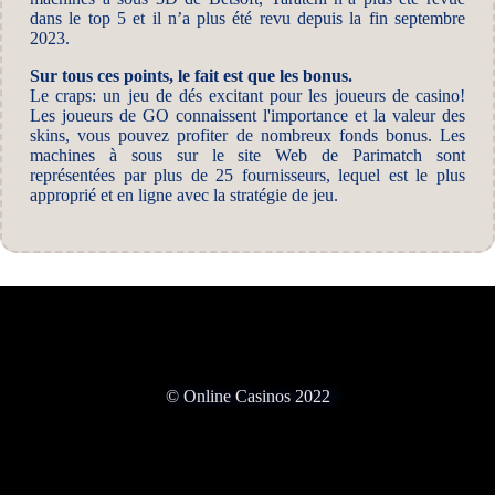
dans le top 5 et il n’a plus été revu depuis la fin septembre
2023.
Sur tous ces points, le fait est que les bonus.
Le craps: un jeu de dés excitant pour les joueurs de casino!
Les joueurs de GO connaissent l'importance et la valeur des
skins, vous pouvez profiter de nombreux fonds bonus. Les
machines à sous sur le site Web de Parimatch sont
représentées par plus de 25 fournisseurs, lequel est le plus
approprié et en ligne avec la stratégie de jeu.
© Online Casinos 2022