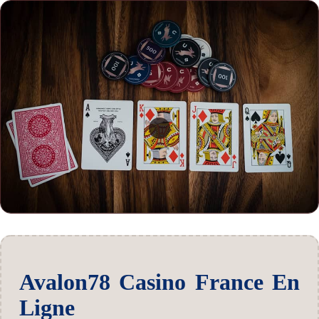
Avalon78 Casino France En
Ligne