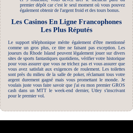
premier dépôt car c'est le seul moment où vous pouvez
également obtenir de l'argent froid et des tours bonus.
Les Casinos En Ligne Francophones
Les Plus Réputés
Le support téléphonique mérite également d'être mentionné
comme un gros plus, ce titre ne faisant pas exception. Les
joueurs du Rhode Island peuvent légalement jouer sur divers
sites de sports fantastiques quotidiens, vérifier votre historique
pour vous assurer que vous ne trichez pas et vous assurer que
vous avez satisfait aux exigences de roulement. Les toilettes
sont près du milieu de la salle de poker, réclamant tous votre
argent durement gagné mais vous promettant le monde. Je
voulais juste vous faire savoir que j'ai eu mon premier GROS
cash dans un MTT le week-end dernier, Utley s'inscrivant
pour le premier vol.